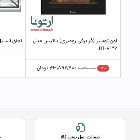
آون توستر (فر برقی رومیزی) داتیس مدل
اجاق استیل 
DT-736
43,892,400
تومان
5%
46,300,000
ضمانت اصل بودن کالا
م