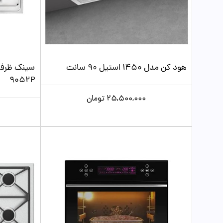
هود کن مدل 1450 استیل 90 سانت
سینک ظرف
9052P
25,500,000
تومان