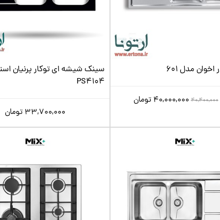
اخوان مدل 601
سینک شیشه ای توکار پرنیان اس
PS4104
40,000,000
تومان
40,400,000
33,700,000
تومان