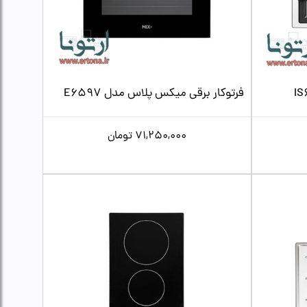
فرتوکار برقی میکس پلاس مدل E6597
71,250,000
تومان