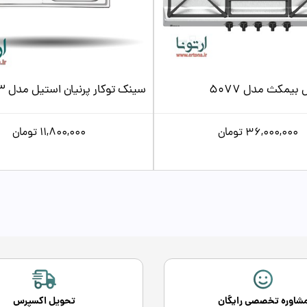
بیمکث مدل 5077
سینک توکار پرنیان استیل مدل PS2213
36,000,000
تومان
11,800,000
تومان
شاوره تخصصی رایگان
تحویل اکسپرس