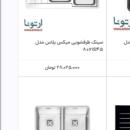
دل
سینک ظرفشویی میکس پلاس مدل
8061S45
28,025,000
تومان