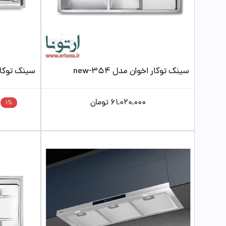
سینک توکار اخوان مدل new-354
سینک توکار 
61,020,000
تومان
1%