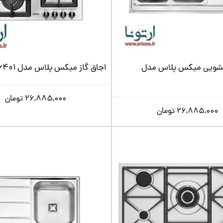
شویی میکس پلاس مدل
اجاق گاز میکس پلاس مدل IS6401
26,885,000
تومان
26,885,000
تومان