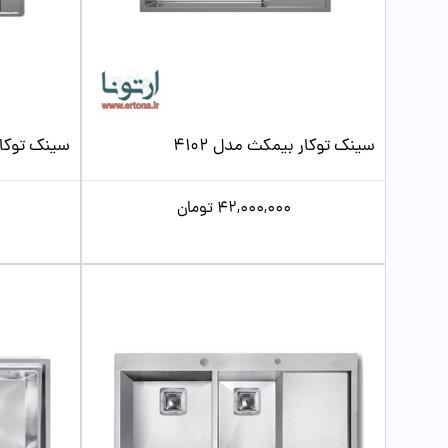
سینک توکار بیمکث مدل 4102
سینک توکار 
42,000,000
تومان