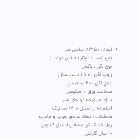
ابعاد : 51*72 سانتی متر
نوع نصب : توکار ( فلاش مونت )
نوع لگن : باکس
زاویه لگن : R 0 ( دست ساز )
عمق لگن : 20 سانتیمتر
ضخامت ورق : 1 میلیمتر
داراى عایق صدا و جای شیر
استفاده از استیل10-18 ضد زنگ
متعلقات : تخته ساطور چوبی و جامایع
رول خشک کن و صافی استیل کشویی
10 سال گارانتی