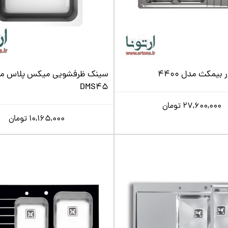
بیمکث مدل 4400
سینک ظرفشویی میکس پلاس م
DMS45
27,600,000
تومان
10,165,000
تومان