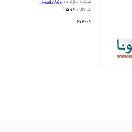
شرکت سازنده :
پرنیان استیل
کد کالا :
2594
PS4208