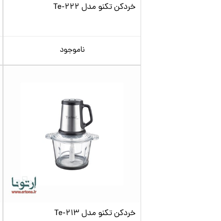
خردکن تکنو مدل Te‑222
ناموجود
خردکن تکنو مدل Te‑213