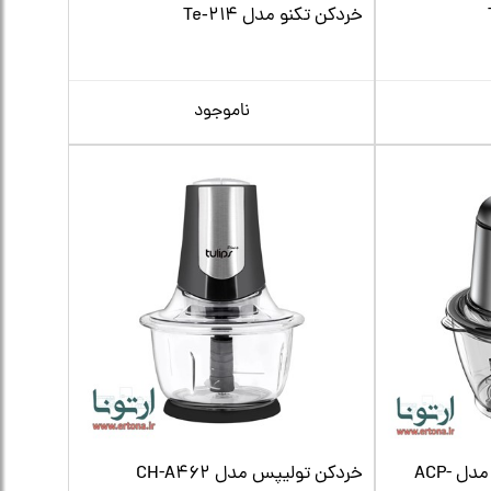
خردکن تکنو مدل Te‑214
ناموجود
خردکن آردزیا سری رپیدو مدل ACP-
خردکن تولیپس مدل CH-A462