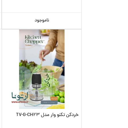
ناموجود
خردکن تکنو وار مدل TV-G-CH23