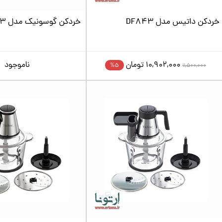
خردکن داتیس مدل DF843
خردکن گوسونیک مدل GSC-603
10,902,000
تومان
ناموجود
5%
11,500,000