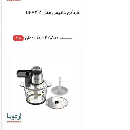
خردکن داتیس مدل DF842
10,522,800
تومان
5%
11,100,000