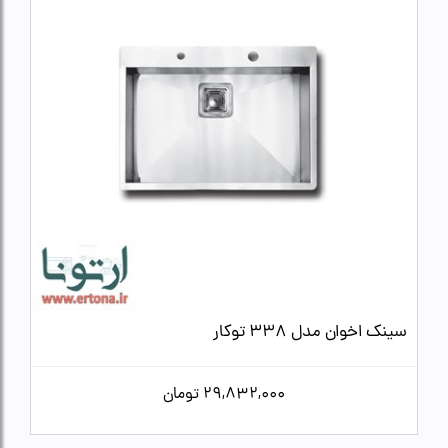
سینک اخوان مدل 338 توکار
29,832,000
تومان