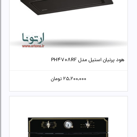
هود پرنیان استیل مدل PH4708RF
25,200,000
تومان