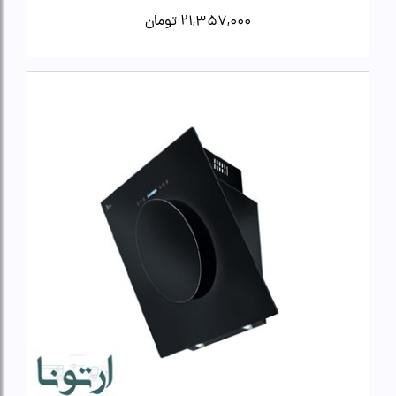
21,357,000
تومان