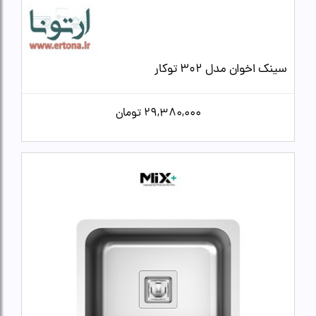
سینک اخوان مدل 302 توکار
29,380,000
تومان