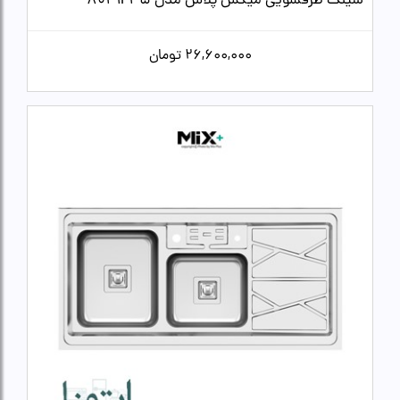
سینک ظرفشویی میکس پلاس مدل 8041P45
26,600,000
تومان