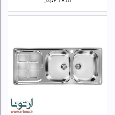
21,018,000
تومان