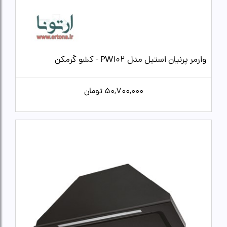
وارمر پرنیان استیل مدل PW102 - کشو گرمکن
50,700,000
تومان