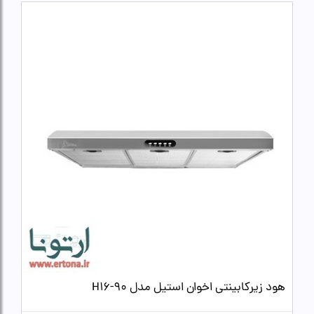
هود زیرکابینتی اخوان استیل مدل H16-90