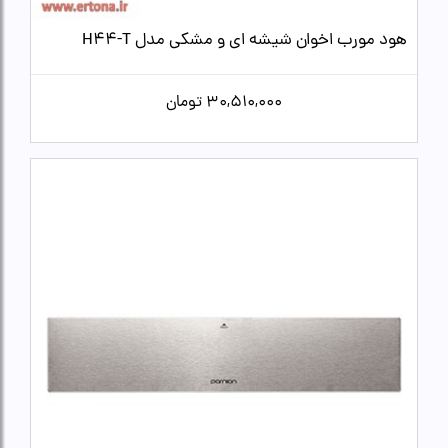
هود مورب اخوان شیشه ای و مشکی مدل H44-T
30,510,000
تومان