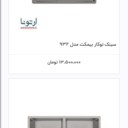
سینک توکار بیمکث مدل 932
13,500,000
تومان