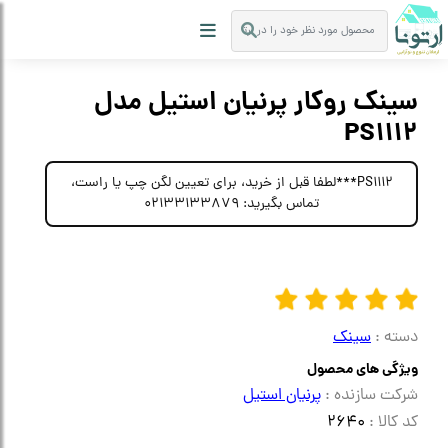
سینک روکار پرنیان استیل مدل
PS1112
PS1112***لطفا قبل از خرید، برای تعیین لگن چپ یا راست،
تماس بگیرید: 02133133879
دسته :
سینک
ویژگی های محصول
شرکت سازنده :
پرنیان استیل
کد کالا :
2640