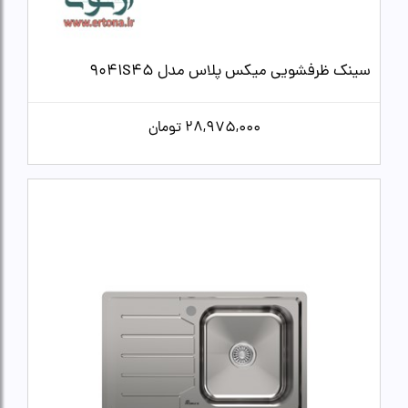
سینک ظرفشویی میکس پلاس مدل 9041S45
28,975,000
تومان