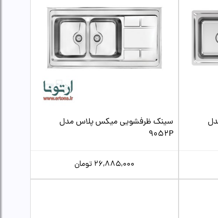
دل
سینک ظرفشویی میکس پلاس مدل
9052P
26,885,000
تومان