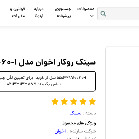
محصولات
جستجوی
درباره
قوانین و
پیشرفته
ارتونا
مقررات
سینک روکار اخوان مدل A10060-1
A10060-1***لطفا قبل از خرید، برای تعیین لگن 
تماس بگیرید: 02133133879
دسته :
سینک
ویژگی های محصول
شرکت سازنده :
اخوان