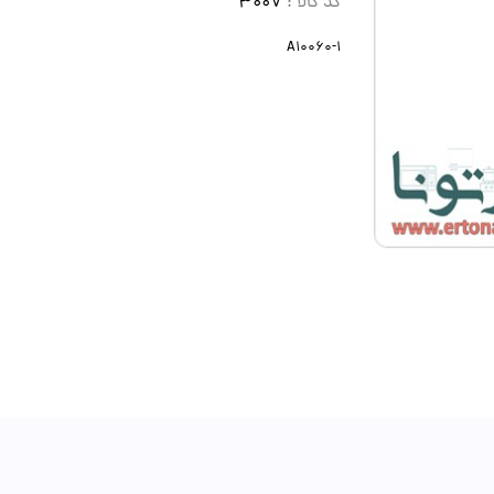
کد کالا :
3007
A10060-1