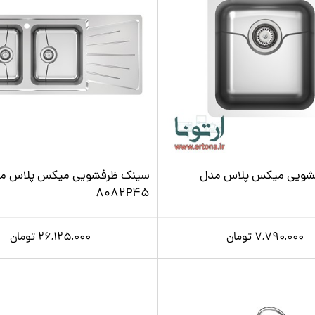
شویی میکس پلاس مدل
سینک ظرفشویی میکس پلاس م
8082P45
7,790,000
تومان
26,125,000
تومان