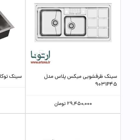
سینک ظرفشویی میکس پلاس مدل
سینک توکار 
9031P45
29,450,000
تومان