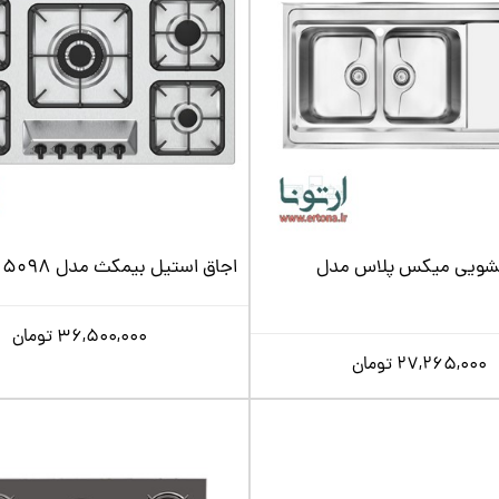
شویی میکس پلاس مدل
اجاق استیل بیمکث مدل 5098
36,500,000
تومان
27,265,000
تومان