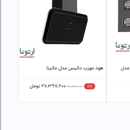
 مدل
هود مورب داتیس مدل ماتینا
27,397,200
تومان
5%
28,900,000