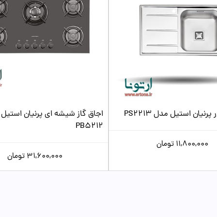
رنیان استیل مدل PS2213
اجاق گاز شیشه ای پرنیان استیل
PB5212
11,800,000
تومان
31,600,000
تومان