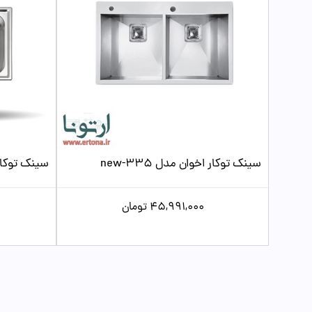
سینک توکار اخوان مدل new-335
سینک توکار پ
45,991,000
تومان