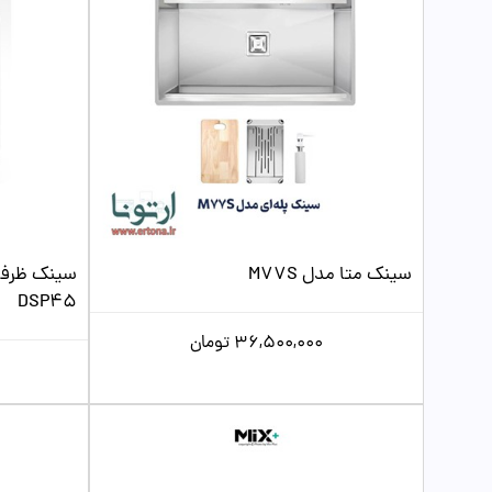
سینک متا مدل M77S
سینک ظرف
DSP45
36,500,000
تومان