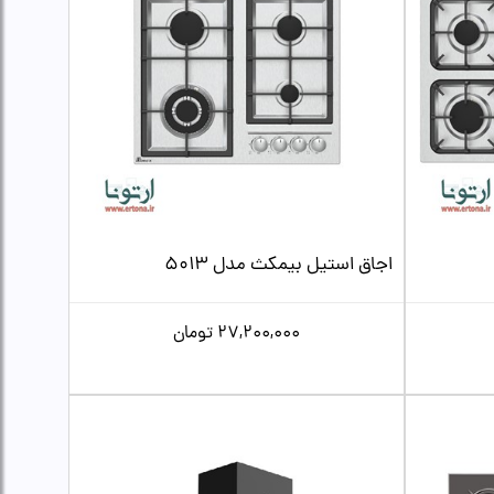
اجاق استیل بیمکث مدل 5013
27,200,000
تومان