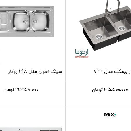
بیمکث مدل 722
سینک اخوان مدل 148 روکار
35,500,000
تومان
21,357,000
تومان