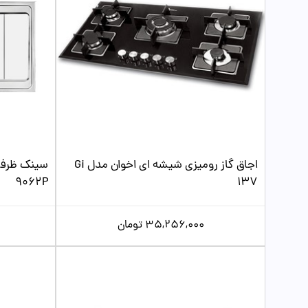
اجاق گاز رومیزی شیشه ای اخوان مدل Gi
سینک ظرف
9062P
137
35,256,000
تومان