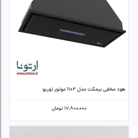
هود مخفی بیمکث مدل 1102 موتور توربو
17,800,000
تومان