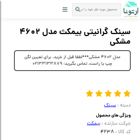
سینک گرانیتی بیمکث مدل 4602
مشکی
مدل 4602 مشکی***لطفا قبل از خرید، برای تعیین لگن
چپ یا راست، تماس بگیرید: 02133133879
دسته :
سینک
ویژگی های محصول
شرکت سازنده :
بیمکث
کد کالا :
4238