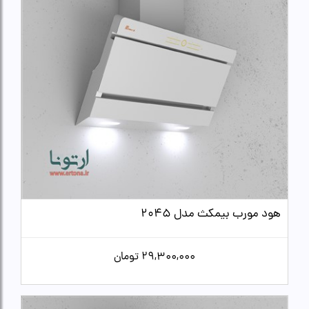
هود مورب بیمکث مدل 2045
29,300,000
تومان