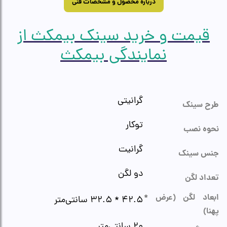
درباره محصول و مشخصات فنی
قیمت و خرید سینک بیمکث از
نمایندگی بیمکث
گرانیتی
طرح سینک
توکار
نحوه نصب
گرانیت
جنس سینک
دو لگن
تعداد لگن
ابعاد لگن (عرض *
۴۲.۵ * ۳۲.۵ سانتی‌متر
پهنا)
۲۰ سانتی‌متر