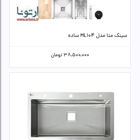
سینک متا مدل ML104 ساده
38,500,000
تومان