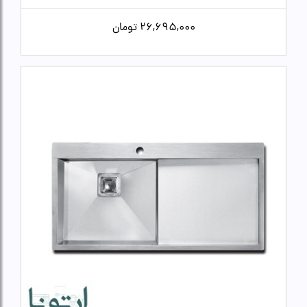
26,695,000
تومان