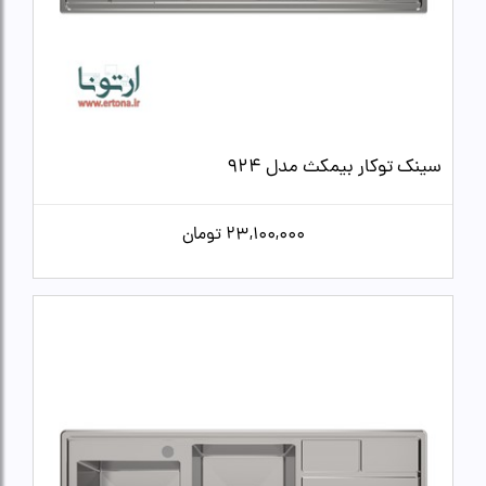
سینک توکار بیمکث مدل 924
23,100,000
تومان