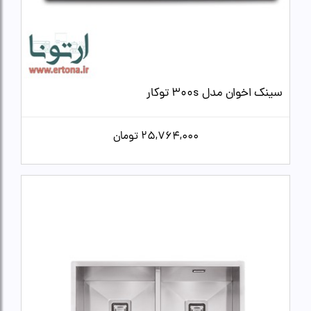
سینک اخوان مدل 300s توکار
25,764,000
تومان