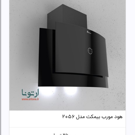
هود مورب بیمکث مدل 2056