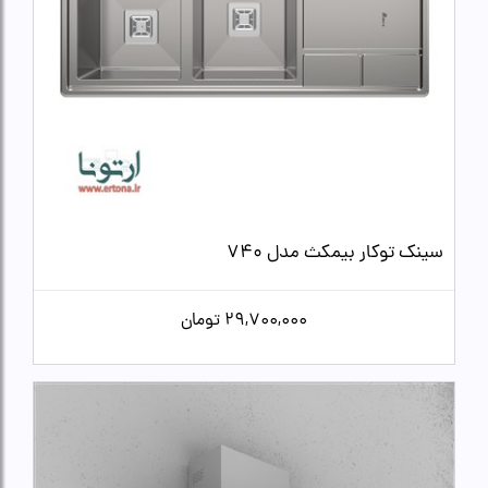
سینک توکار بیمکث مدل 740
29,700,000
تومان