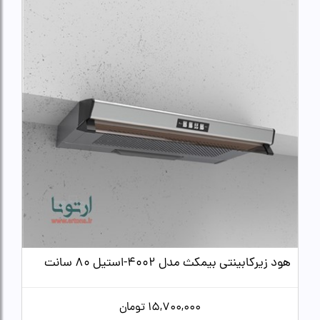
هود زیرکابینتی بیمکث مدل 4002-استیل 80 سانت
15,700,000
تومان