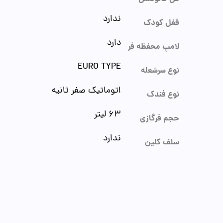
ندارد
قفل کودک
دارد
لامپ محفظه فر
EURO TYPE
نوع سرشعله
اتوماتیک صفر ثانیه
نوع فندک
63 لیتر
حجم فرگازی
ندارد
سلف کلین