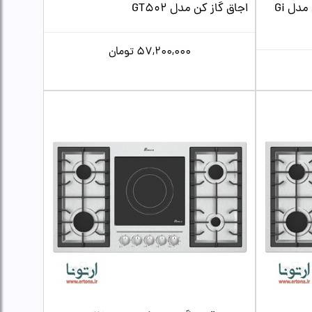
اجاق گاز رومیزی شیشه ای اخوان مدل Gi
اجاق گاز کن مدل GT502
57,200,000
تومان