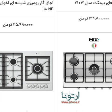
ی بیمکث مدل 2103
110-NP
34,800,000
تومان
25,990,000
تومان