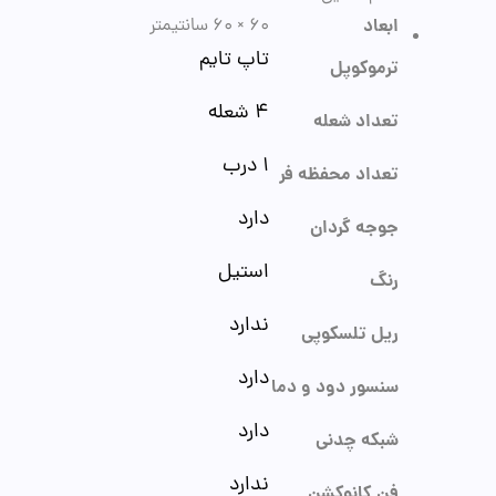
ابعاد
60 × 60 سانتیمتر
تاپ تایم
ترموکوپل
4 شعله
تعداد شعله
1 درب
تعداد محفظه فر
دارد
جوجه گردان
استیل
رنگ
ندارد
ریل تلسکوپی
دارد
سنسور دود و دما
دارد
شبکه چدنی
ندارد
فن کانوکشن