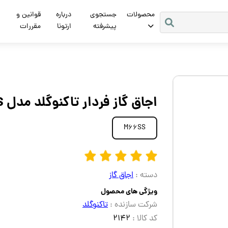
محصولات
جستجوی
درباره
قوانین و
پیشرفته
ارتونا
مقررات
اجاق گاز فردار تاکنوگلد مدل M66SS
M66SS
دسته :
اجاق گاز
ویژگی های محصول
شرکت سازنده :
تاکنوگلد
کد کالا :
2142