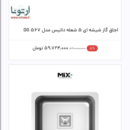
اجاق گاز شیشه ای 5 شعله داتیس مدل DG 567
59,724,000
تومان
5%
63,000,000