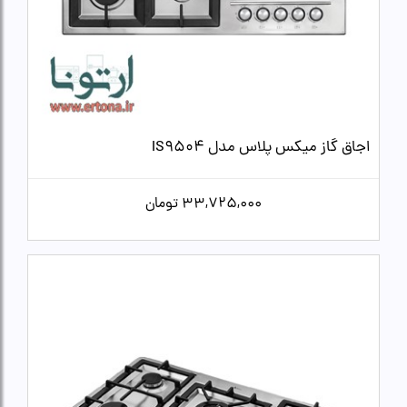
اجاق گاز میکس پلاس مدل IS9504
33,725,000
تومان