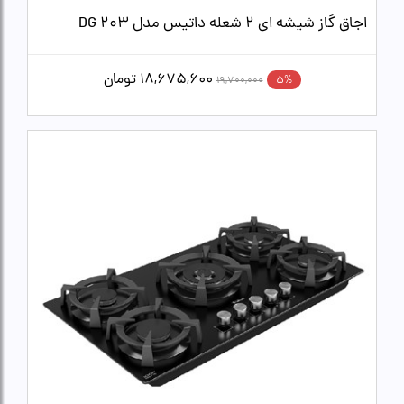
اجاق گاز شیشه ای 2 شعله داتیس مدل DG 203
18,675,600
تومان
5%
19,700,000