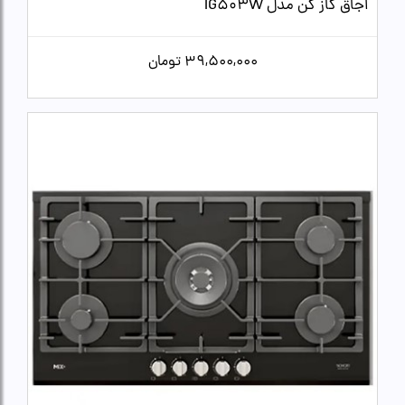
اجاق گاز کن مدل IG503W
39,500,000
تومان