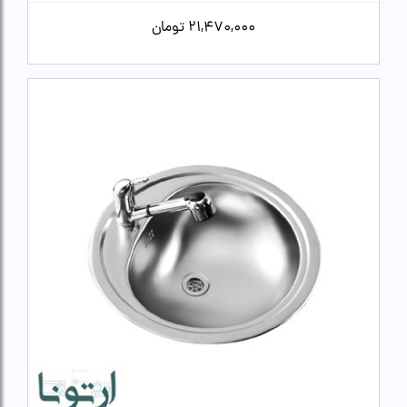
21,470,000
تومان