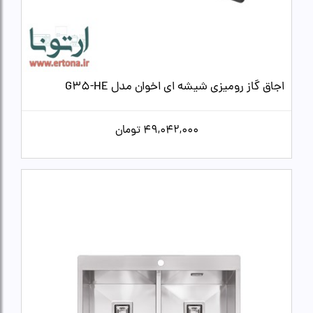
اجاق گاز رومیزی شیشه ای اخوان مدل G35-HE
49,042,000
تومان