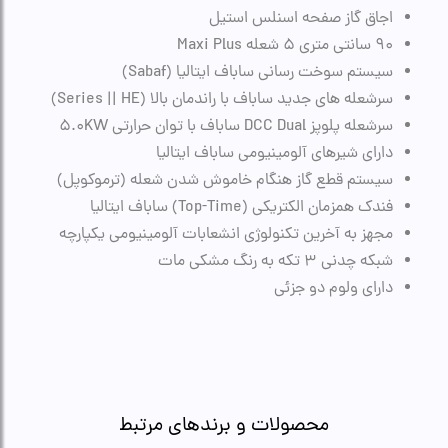
اجاق گاز صفحه اسنلس استیل
90 سانتی متری 5 شعله Maxi Plus
سیستم سوخت رسانی ساباف ایتالیا (Sabaf)
سرشعله های جدید ساباف با راندمان بالا (Series || HE)
سرشعله پلوپز DCC Dual ساباف با توان حرارتی 5.0KW
دارای شیرهای آلومینیومی ساباف ایتالیا
سیستم قطع گاز هنگام خاموش شدن شعله (ترموکوپل)
فندک همزمان الکتریکی (Top-Time) ساباف ایتالیا
مجهز به آخرین تکنولوژی انشعابات آلومینیومی یکپارچه
شبکه چدنی 3 تکه به رنگ مشکی مات
دارای ولوم دو جزئی
محصولات و برندهای مرتبط