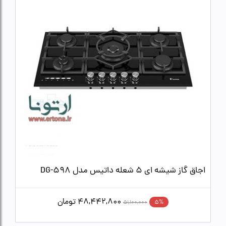
اجاق گاز شیشه ای 5 شعله داتیس مدل DG-598
48,442,800
تومان
5%
51,100,000