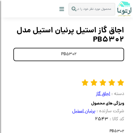
اجاق گاز استیل پرنیان استیل مدل
PB5302
PB5302
دسته :
اجاق گاز
ویژگی های محصول
شرکت سازنده :
پرنیان استیل
کد کالا :
2543
PB5302