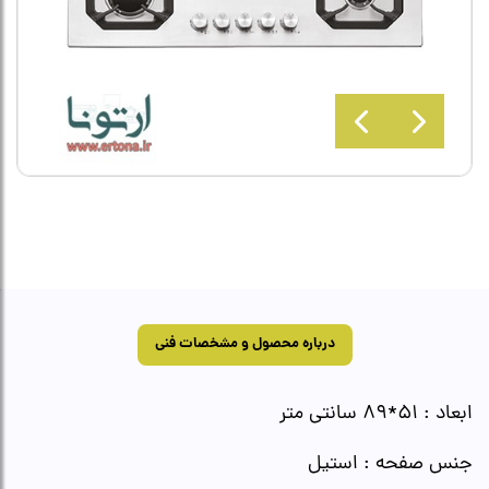
درباره محصول و مشخصات فنی
ابعاد : 51*89 سانتی متر
جنس صفحه : استیل