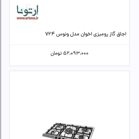
اجاق گاز رومیزی اخوان مدل ونوس V24
52,093,000
تومان