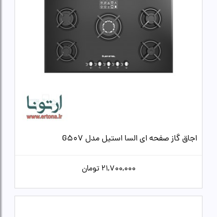
اجاق گاز صفحه ای السا استیل مدل G507
21,700,000
تومان