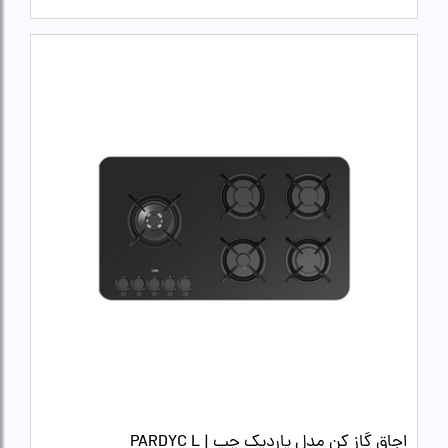
اجاق گاز کن مدل پاردیک چپ | PARDYC L