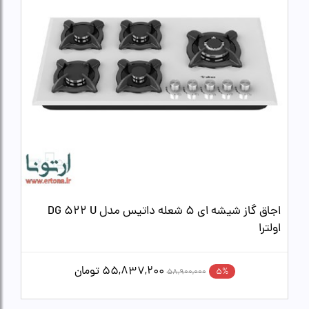
اجاق گاز شیشه ای 5 شعله داتیس مدل DG 522 U
اولترا
55,837,200
تومان
5%
58,900,000