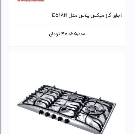
اجاق گاز میکس پلاس مدل E518M
47,025,000
تومان