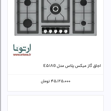
اجاق گاز میکس پلاس مدل E518G
45,125,000
تومان