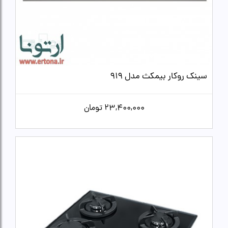
سینک روکار بیمکث مدل 919
23,400,000
تومان