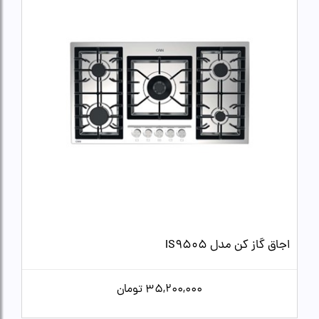
اجاق گاز کن مدل IS9505
35,200,000
تومان