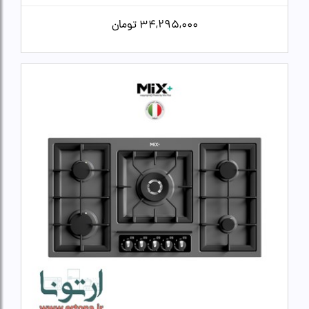
34,295,000
تومان