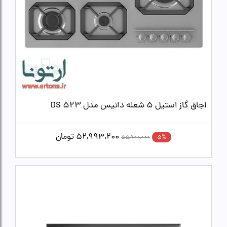
اجاق گاز استیل 5 شعله داتیس مدل DS 523
52,993,200
تومان
5%
55,900,000