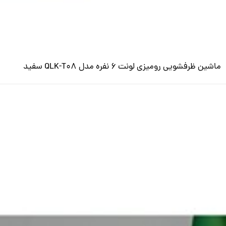
ماشین ظرفشویی رومیزی لونت 6 نفره مدل QLK-T08 سفید