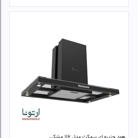
هود جزیره ای بیمکث مدل 116 مشکی