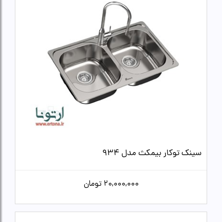
سینک توکار بیمکث مدل 934
20,000,000
تومان