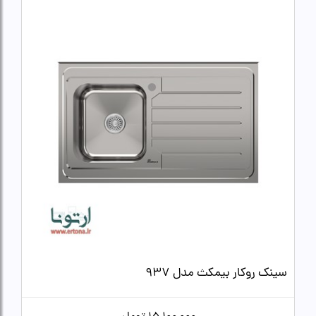
سینک روکار بیمکث مدل 937