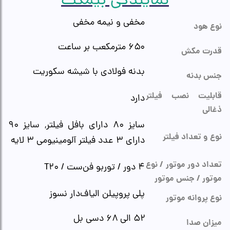
نمایندگی بیمکث
مخفی و نیمه مخفی
نوع هود
۶۵۰ مترمکعب بر ساعت
قدرت مکش
بدنه فولادی با شیشه سکوریت
جنس بدنه
قابلیت نصب فیلتر
دارد
ذغالی
سایز ۸۰ دارای بافل فیلتر, سایز ۹۰
نوع و تعداد فیلتر
دارای ۳ عدد فیلتر آلومینیومی ۳ لایه
تعداد دور موتور / نوع
۴ دور / توربو فن‌ست / T۲۰
موتور / جنس موتور
پلی پروپیلن الیاف‌دار نسوز
نوع پروانه موتور
۵۲ الی ۶۸ دسی بل
میزان صدا