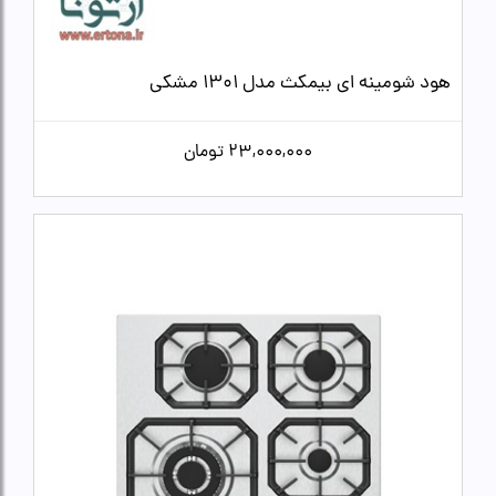
هود شومینه ای بیمکث مدل 1301 مشکی
23,000,000
تومان