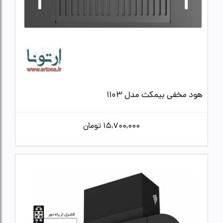
هود مخفی بیمکث مدل 1103
15,700,000
تومان