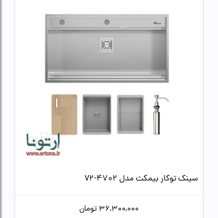
سینک توکار بیمکث مدل 4702-V2
36,300,000
تومان