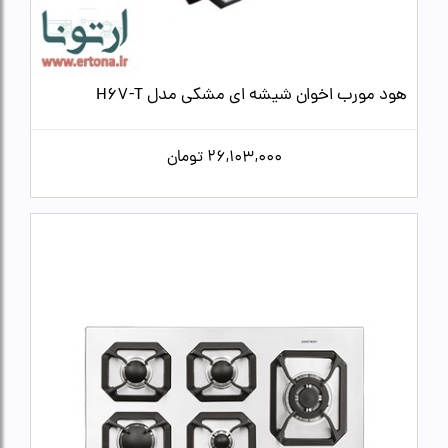
هود مورب اخوان شیشه ای مشکی مدل H67-T
26,103,000
تومان