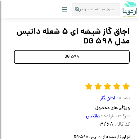
اجاق گاز شیشه ای 5 شعله داتیس
مدل DG 598
DG 598
دسته :
اجاق گاز
ویژگی های محصول
شرکت سازنده :
داتیس
کد کالا :
3468
اجاق گاز صفحه ای داتیس DG-598