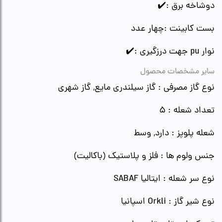
دوشاخه برق :✔️
بست کابینت :چهار عدد
نوار pu جهت درزگیری :✔️
سایر مشخصات محصول
نوع گاز مصرفی : گاز سیلندری مایع, گاز شهری
تعداد شعله : 5
شعله پلوپز : دارد, وسط
جنس ولوم ها : فلز و پلاستیک (باکالیت)
نوع سر شعله : ایتالیا SABAF
نوع شیر گاز : Orkli اسپانیا