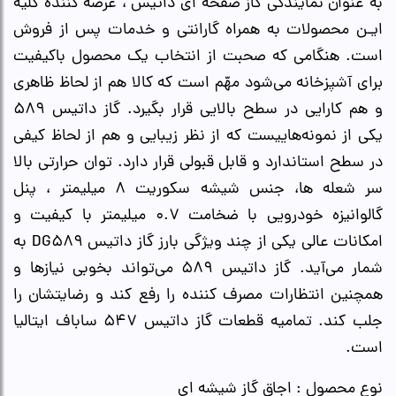
به عنوان نمایندگی گاز صفحه ای داتیس ، عرضه کننده کلیه
ایـن محصولات به همراه گارانتی و خدمات پس از فروش
است. هنگامی که صحبت از انتخاب یک محصول باکیفیت
برای آشپزخانه می‌شود مهّم است که کالا هم از لحاظ ظاهری
و هم کارایی در سطح بالایی قرار بگیرد. گاز داتیس 589
یکی از نمونه‌هاییست که از نظر زیبایی و هم از لحاظ کیفی
در سطح استاندارد و قابل قبولی قرار دارد. توان حرارتی بالا
سر شعله ها، جنس شیشه سکوریت 8 میلیمتر ، پنل
گالوانیزه خودرویی با ضخامت 0.7 میلیمتر با کیفیت و
امکانات عالی یکی از چند ویژگی بارز گاز داتیس DG589 به
شمار می‌آید. گاز داتیس 589 می‌تواند بخوبی نیازها و
همچنین انتظارات مصرف کننده را رفع کند و رضایتشان را
جلب کند. تمامیه قطعات گاز داتیس 547 ساباف ایتالیا
است.
نوع محصول : اجاق گاز شیشه ای