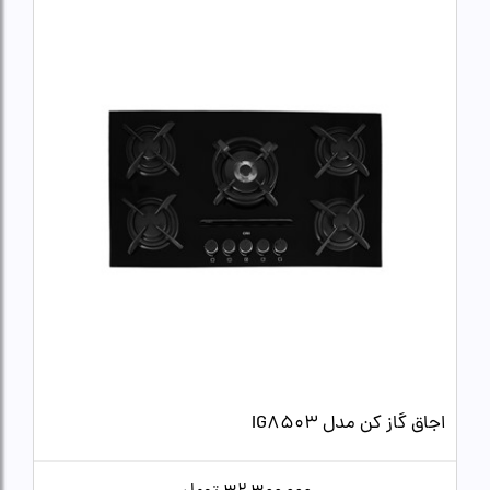
اجاق گاز کن مدل IG8503