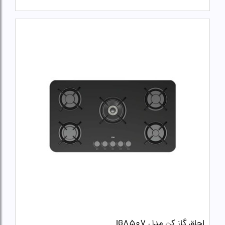
اجاق گاز کن مدل IG8507