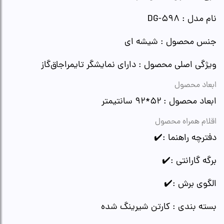
نام مدل : DG-598
جنس محصول : شیشه ای
ویژگی اصلی محصول : دارای نمایشگر تایمراجاق‌گاز
ابعاد محصول
ابعاد محصول​ : ۵۲*۹۲ سانتیمتر
اقلام همراه محصول
دفترچه راهنما :✔️
برگه گارانتی :✔️
الگوی برش :✔️
بسته بندی : کارتن شیرینگ شده