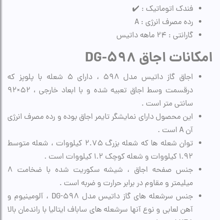
فندک اتوماتیک : ✔️
رده مصرف انرژی : A
گارانتی : 24 ماهه داتیس
امکانات اجاق DG-598
اجاق گاز داتیس مدل ۵۹۸ ، دارای ۵ شعله با پلوپز که
درقسمت وسط اجاق تعبیه شده و با ابعاد خارجی ، ۵۲×۹۲
سانتی متر است .
این محصول دارای نمایشگر تایمر اجاق بوده و رده مصرف انرژی
آن A است .
توان شعله ها که شعله بزرگ ۲.۷۵ کیلووات ، شعله متوسط
۱.۹۲ کیلووات و شعله کوچک ۱.۲ کیلووات است .
جنس صفحه اجاق ، شیشه سکوریت شده با ضخامت ۸
میلیمتر و مقاوم در برابر حرارت و ضربه است .
جنس سرشعله های گاز داتیس مدل DG-598 ، آلومینیوم و
آهن لعابی و نوع آنها سرشعله های ساباف ایتالیا با راندمان بالا