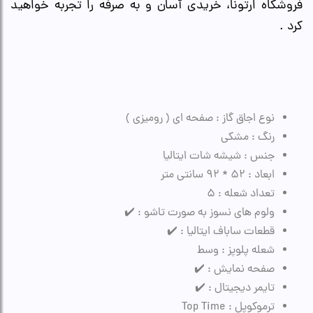
فروشگاه ارتونا، خریدی آسان و به صرفه را تجربه خواهید
کرد .
نوع اجاق گاز : صفحه ای ( رومیزی )
رنگ : مشکی
جنس : شیشه شات ایتالیا
ابعاد : 52 * 92 سانتی متر
تعداد شعله : 5
ولوم های نسوز به صورت تاشو : ✔️
قطعات ساباف ایتالیا : ✔️
شعله پلوپز : وسط
صفحه نمایش : ✔️
تایمر دیجیتال : ✔️
ترموکوپل : Top Time