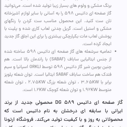
برنگ مشکی و ولوم های بسیار زیبا تولید شده است. می‌توانید
گاز صفحه ای داتیس 598 را به آسانی با سایر لوازم آشپزخانه
تان ست کنید. این محصول مناسب ست کردن با رنگهای
مشکی و استیل است. گریل چدنی لعاب کاری شده و پلیت با
پوشش لعاب مات یکپارچکی بیشتری را برای این اجاق گاز جدید
ایجاد کرده است.
تمامیه سرشعله های گاز صفحه ای داتیس 598 ساخته شده
از جنس ایتالیایی ساباف (SABAF) با راندمان بالا است. هم
چنین بوبین شیر گاز داتیس 598 توسط ORKLI اسپانیا و سیم
فندک هم ساخت ساباف SABAF ایتالیا است. توان شعله پلوپز
برابر با 3.65KW ، توان شعله بزرگ 2.75KW ، توان شعله
متوسط 1.92KW و توان شعله کوچک 1.2KW است.
گاز صفحه ای داتیس DG 589 محصولی جدید از برند
ایرانی با سابقه ای درخشان به نام داتیس است که
محصولاتی به روز و با کیفیت تولید می‌کند. فروشگاه ارتونا