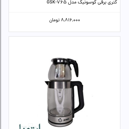
کتری برقی گوسونیک مدل GSK-765
8,816,000
تومان