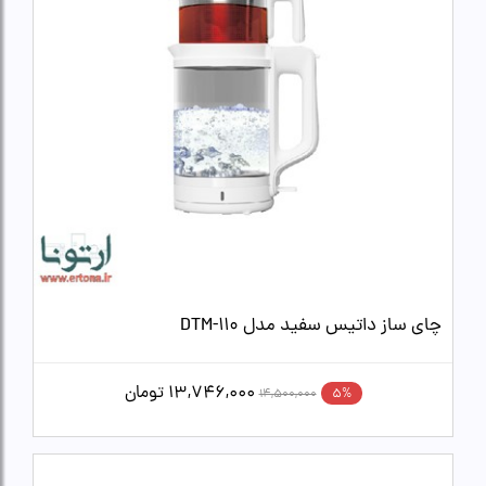
چای ساز داتیس سفید مدل DTM-110
13,746,000
تومان
5%
14,500,000