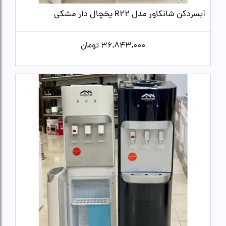
آبسردکن شانکاور مدل R22 یخچال دار مشکی
36,843,000
تومان