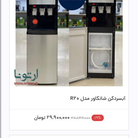
آبسردکن شانکاور مدل R20
29,900,000
تومان
19%
36,843,000