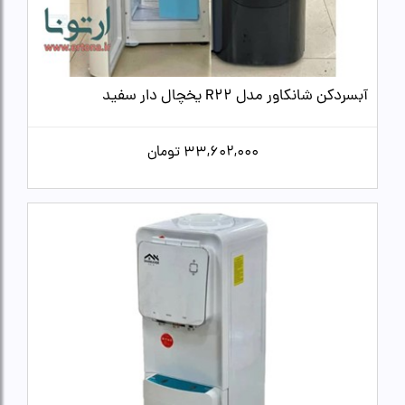
آبسردکن شانکاور مدل R22 یخچال دار سفید
33,602,000
تومان