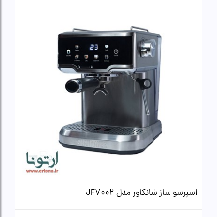
اسپرسو ساز شانکاور مدل JF7002