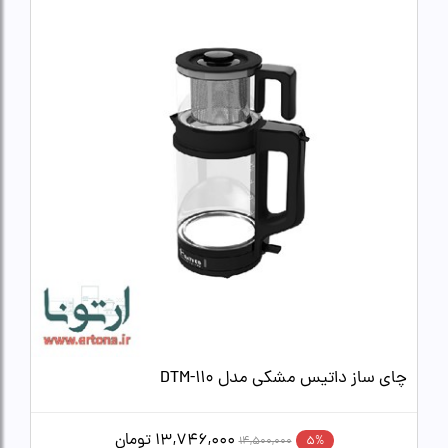
چای ساز داتیس مشکی مدل DTM-110
13,746,000
تومان
5%
14,500,000