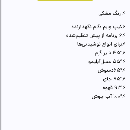
⚡ رنگ مشکی
⚡کیپ وارم :گرم نگهدارنده
⚡۶ برنامه از پیش تنظیم‌شده
⚡برای انواع نوشیدنی‌ها
⚡۴۵° شیر گرم
⚡۵۵° عسل‌آبلیمو
⚡۶۵°دمنوش
⚡۸۵° چای
⚡۹۲° قهوه
⚡۱۰۰° آب جوش